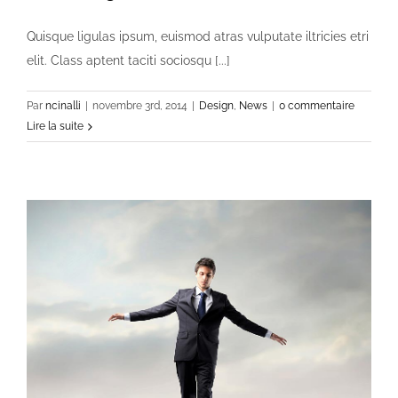
Quisque ligulas ipsum, euismod atras vulputate iltricies etri
elit. Class aptent taciti sociosqu [...]
Par
ncinalli
|
novembre 3rd, 2014
|
Design
,
News
|
0 commentaire
Lire la suite