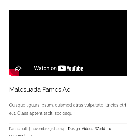
Malesuada Fames Aci
Quisque ligulas ipsum, euismod atras vulputate iltricies etri
elit. Class aptent taciti sociosqu [...]
Par
ncinalli
|
novembre 3rd, 2014
|
Design
,
Videos
,
World
|
0
commentaire