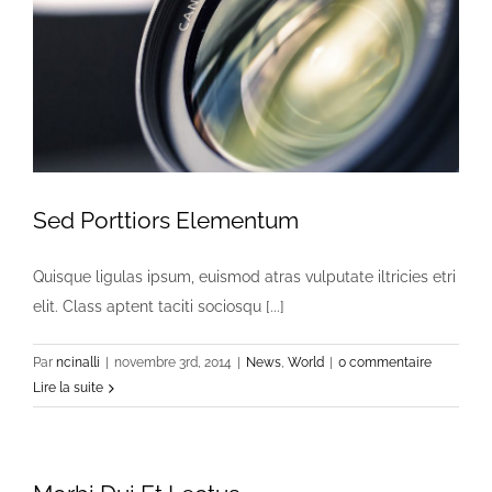
Sed Porttiors Elementum
Quisque ligulas ipsum, euismod atras vulputate iltricies etri
elit. Class aptent taciti sociosqu [...]
Par
ncinalli
|
novembre 3rd, 2014
|
News
,
World
|
0 commentaire
Lire la suite