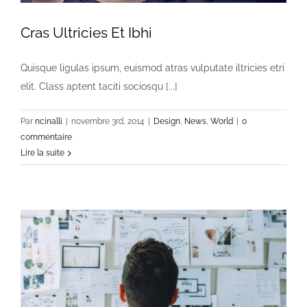
Cras Ultricies Et Ibhi
Quisque ligulas ipsum, euismod atras vulputate iltricies etri
elit. Class aptent taciti sociosqu [...]
Par
ncinalli
|
novembre 3rd, 2014
|
Design
,
News
,
World
|
0
commentaire
Lire la suite