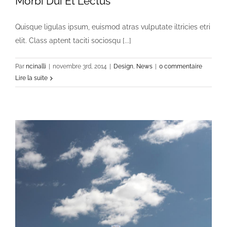
Morbi Dui Et Lectus
Quisque ligulas ipsum, euismod atras vulputate iltricies etri
elit. Class aptent taciti sociosqu [...]
Par
ncinalli
|
novembre 3rd, 2014
|
Design
,
News
|
0 commentaire
Lire la suite